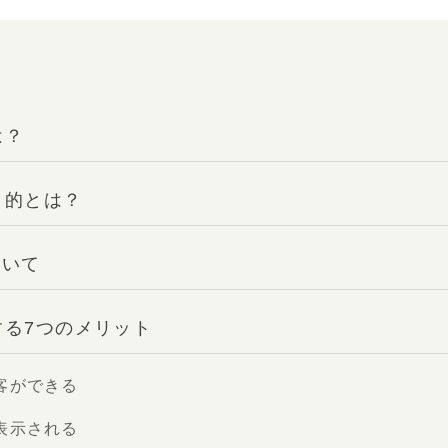
は？
目的とは？
ついて
する7つのメリット
客ができる
表示される