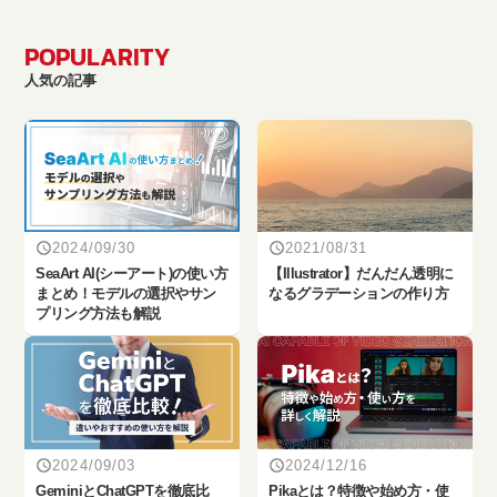
POPULARITY
人気の記事
2024/09/30
2021/08/31
SeaArt AI(シーアート)の使い方
【Illustrator】だんだん透明に
まとめ！モデルの選択やサン
なるグラデーションの作り方
プリング方法も解説
2024/09/03
2024/12/16
‎GeminiとChatGPTを徹底比
Pikaとは？特徴や始め方・使