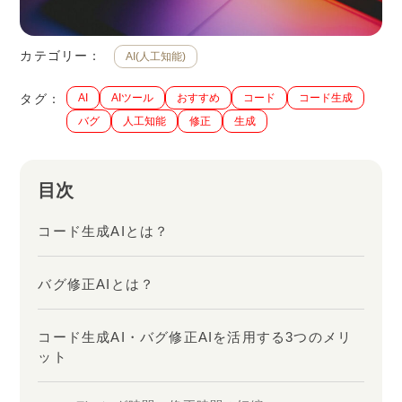
カテゴリー：
AI(人工知能)
タグ：
AI
AIツール
おすすめ
コード
コード生成
バグ
人工知能
修正
生成
目次
コード生成AIとは？
バグ修正AIとは？
コード生成AI・バグ修正AIを活用する3つのメリ
ット