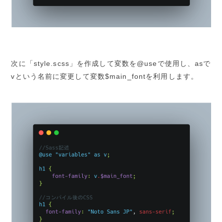
次に「style.scss」を作成して変数を@useで使用し、asで
vという名前に変更して変数$main_fontを利用します。