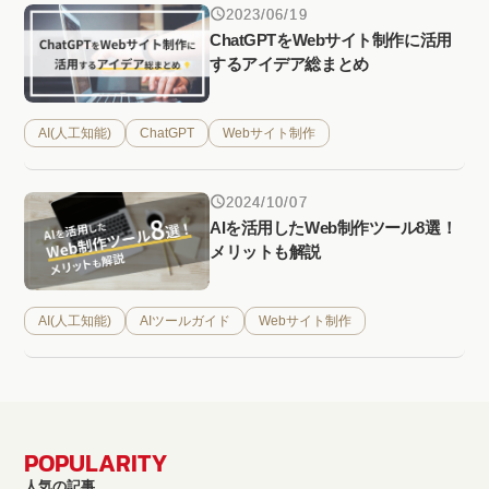
2023/06/19
ChatGPTをWebサイト制作に活用
するアイデア総まとめ
AI(人工知能)
ChatGPT
Webサイト制作
2024/10/07
AIを活用したWeb制作ツール8選！
メリットも解説
AI(人工知能)
AIツールガイド
Webサイト制作
POPULARITY
人気の記事