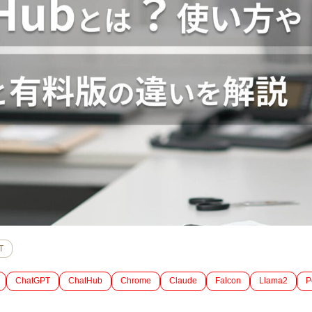
T
ChatGPT
ChatHub
Chrome
Claude
Falcon
Llama2
P