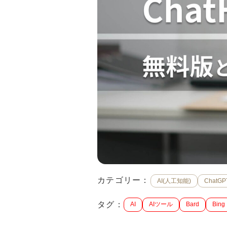
カテゴリー：
AI(人工知能)
ChatGP
タグ：
AI
AIツール
Bard
Bing