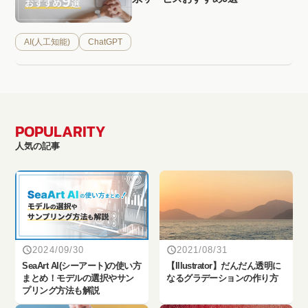
AI(人工知能)
ChatGPT
POPULARITY
人気の記事
2024/09/30
2021/08/31
SeaArt AI(シーアート)の使い方
【Illustrator】だんだん透明に
まとめ！モデルの選択やサン
なるグラデーションの作り方
プリング方法も解説