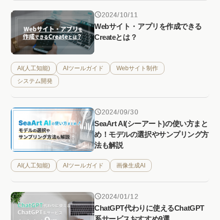
2024/10/11
Webサイト・アプリを作成できる
Createとは？
AI(人工知能)
AIツールガイド
Webサイト制作
システム開発
2024/09/30
SeaArt AI(シーアート)の使い方まと
め！モデルの選択やサンプリング方
法も解説
AI(人工知能)
AIツールガイド
画像生成AI
2024/01/12
ChatGPT代わりに使えるChatGPT
系サービスおすすめ9選