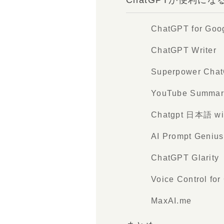
ChatGPT for Goo
ChatGPT Writer
Superpower Cha
YouTube Summary
Chatgpt 日本語 wit
AI Prompt Genius
ChatGPT Glarity
Voice Control fo
MaxAI.me