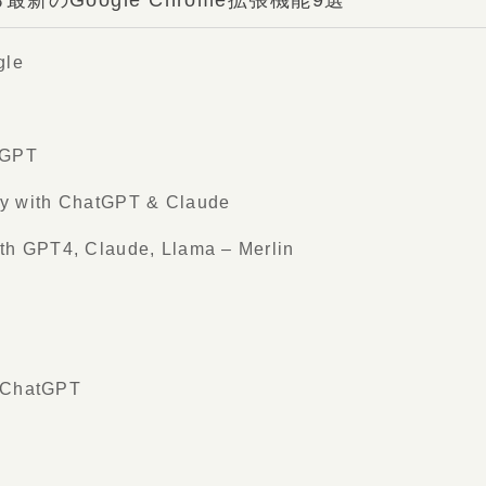
gle
tGPT
 with ChatGPT & Claude
h GPT4, Claude, Llama – Merlin
r ChatGPT