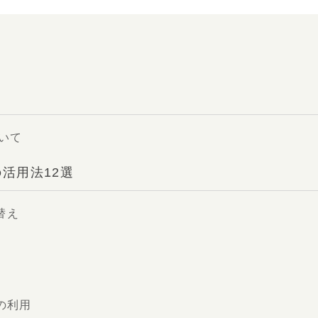
ついて
の活用法12選
替え
の利用