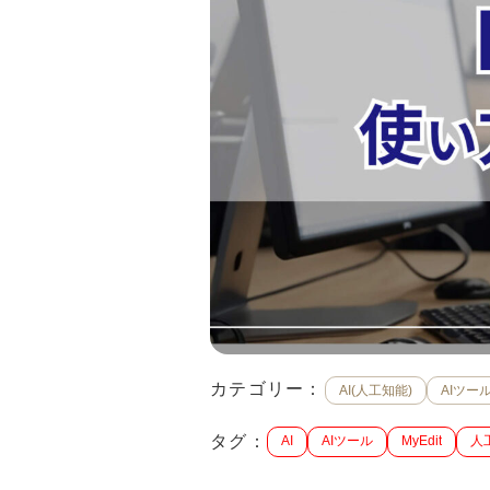
カテゴリー：
AI(人工知能)
AIツー
タグ：
AI
AIツール
MyEdit
人