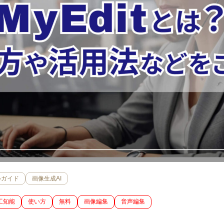
ルガイド
画像生成AI
工知能
使い方
無料
画像編集
音声編集