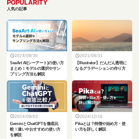
POPULARITY
人気の記事
2024/09/30
2021/08/31
SeaArt AI(シーアート)の使い方
【Illustrator】だんだん透明に
まとめ！モデルの選択やサン
なるグラデーションの作り方
プリング方法も解説
2024/09/03
2024/12/16
‎GeminiとChatGPTを徹底比
Pikaとは？特徴や始め方・使
較！違いやおすすめの使い方
い方を詳しく解説
を解説