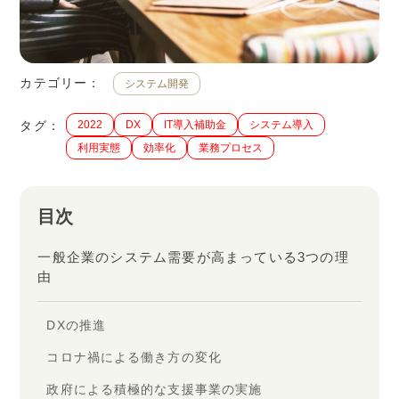
カテゴリー：
システム開発
タグ：
2022
DX
IT導入補助金
システム導入
利用実態
効率化
業務プロセス
目次
一般企業のシステム需要が高まっている3つの理
由
DXの推進
コロナ禍による働き方の変化
政府による積極的な支援事業の実施