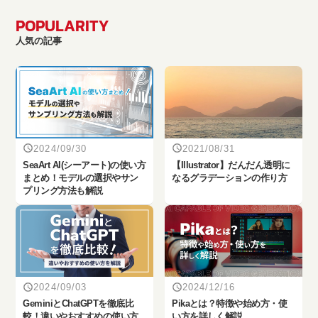
POPULARITY
人気の記事
2024/09/30
2021/08/31
SeaArt AI(シーアート)の使い方
【Illustrator】だんだん透明に
まとめ！モデルの選択やサン
なるグラデーションの作り方
プリング方法も解説
2024/09/03
2024/12/16
‎GeminiとChatGPTを徹底比
Pikaとは？特徴や始め方・使
較！違いやおすすめの使い方
い方を詳しく解説