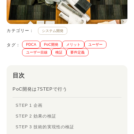
カテゴリー：
システム開発
タグ：
PDCA
PoC開発
メリット
ユーザー
ユーザー目線
検証
要件定義
目次
PoC開発は7STEPで行う
STEP 1 企画
STEP 2 効果の検証
STEP 3 技術的実現性の検証