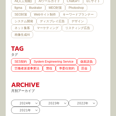
AI(人工知能)
AIツールガイド
ChatGPT
ECサイト
figma
Illustrator
MEO対策
Photoshop
SEO対策
Webサイト制作
キーワードプランナー
システム開発
ディスプレイ広告
デザイン
ネット集客
マーケティング
リスティング広告
画像生成AI
TAG
タグ
SES契約
System Engineering Service
偽装請負
労働者派遣事業法
懲役
準委任契約
罰金
ARCHIVE
月別アーカイブ
2024年
2023年
2022年
2021年