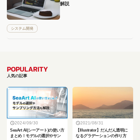
解説
システム開発
POPULARITY
人気の記事
2024/09/30
2021/08/31
SeaArt AI(シーアート)の使い方
【Illustrator】だんだん透明に
まとめ！モデルの選択やサン
なるグラデーションの作り方