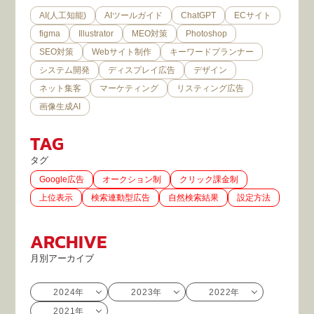
AI(人工知能)
AIツールガイド
ChatGPT
ECサイト
figma
Illustrator
MEO対策
Photoshop
SEO対策
Webサイト制作
キーワードプランナー
システム開発
ディスプレイ広告
デザイン
ネット集客
マーケティング
リスティング広告
画像生成AI
TAG
タグ
Google広告
オークション制
クリック課金制
上位表示
検索連動型広告
自然検索結果
設定方法
ARCHIVE
月別アーカイブ
2024年
2023年
2022年
2021年