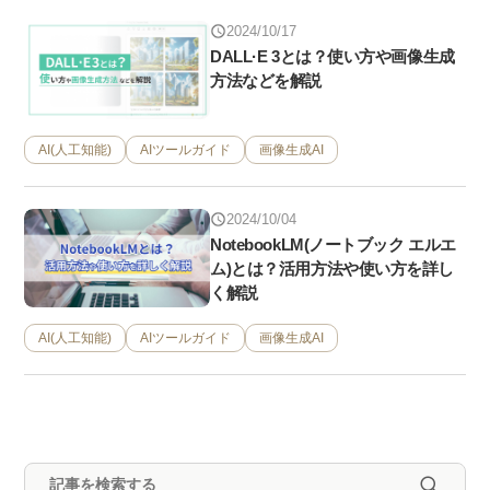
2024/10/17
DALL·E 3とは？使い方や画像生成
方法などを解説
AI(人工知能)
AIツールガイド
画像生成AI
2024/10/04
NotebookLM(ノートブック エルエ
ム)とは？活用方法や使い方を詳し
く解説
AI(人工知能)
AIツールガイド
画像生成AI