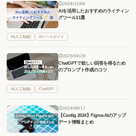
2024/11/06
AIを活用したおすすめのライティン
グツール11選
AI(人工知能)
AIツールガイド
2023/04/28
ChatGPTで欲しい回答を得るため
のプロンプト作成のコツ
AI(人工知能)
ChatGPT
2024/09/17
【Config 2024】Figma AIのアップ
デート情報まとめ